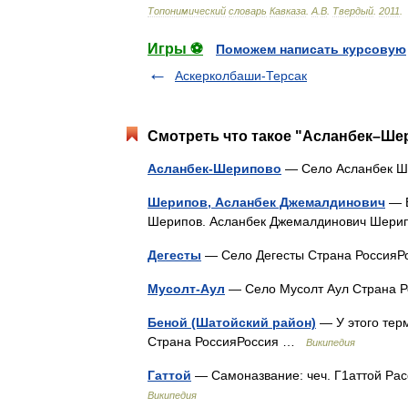
Топонимический
словарь
Кавказа
.
А
.
В
.
Твердый
.
2011
.
Игры ⚽
Поможем написать курсовую
Аскерколбаши-Терсак
Смотреть что такое "Асланбек–Шер
Асланбек-Шерипово
— Село Асланбек Ш
Шерипов, Асланбек Джемалдинович
— В
Шерипов. Асланбек Джемалдинович Шер
Дегесты
— Село Дегесты Страна Россия
Мусолт-Аул
— Село Мусолт Аул Страна
Беной (Шатойский район)
— У этого терм
Страна РоссияРоссия …
Википедия
Гаттой
— Самоназвание: чеч. Г1аттой Ра
Википедия