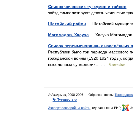
Список чеченских тукхумов и тайпов
— С
звёзд символизируют девять чеченских т
Шатойский район
— Шатойский муницип
Магомадов, Хасуха
— Хасуха Магомад
Список переименованных населённых п
Республики было три периода массового 
гражданской войны (1920 1924 годы), ког
выселенных сунженских… …
Википедия
© Академик, 2000-2026
Обратная связь:
Техподдерж
👣 Путешествия
Экспорт словарей на сайты
, сделанные на PHP,
Jo