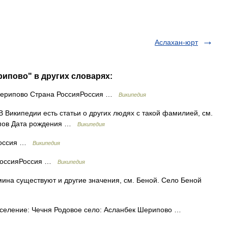
Аслахан-юрт
ипово" в других словарях:
ерипово Страна РоссияРоссия …
Википедия
 Википедии есть статьи о других людях с такой фамилией, см.
ипов Дата рождения …
Википедия
Россия …
Википедия
 РоссияРоссия …
Википедия
ина существуют и другие значения, см. Беной. Село Беной
сселение: Чечня Родовое село: Асланбек Шерипово …