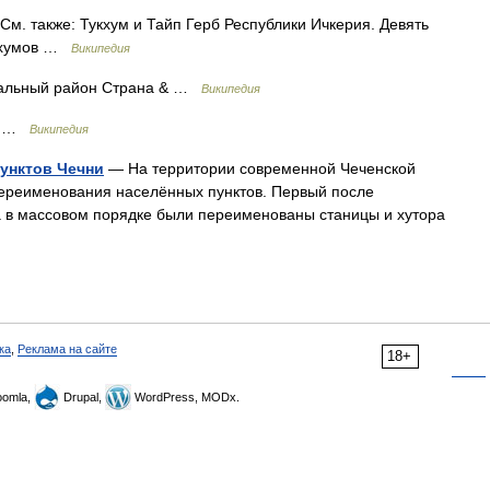
м. также: Тукхум и Тайп Герб Республики Ичкерия. Девять
укхумов …
Википедия
альный район Страна & …
Википедия
ов …
Википедия
унктов Чечни
— На территории современной Чеченской
переименования населённых пунктов. Первый после
да в массовом порядке были переименованы станицы и хутора
ка
,
Реклама на сайте
18+
omla,
Drupal,
WordPress, MODx.