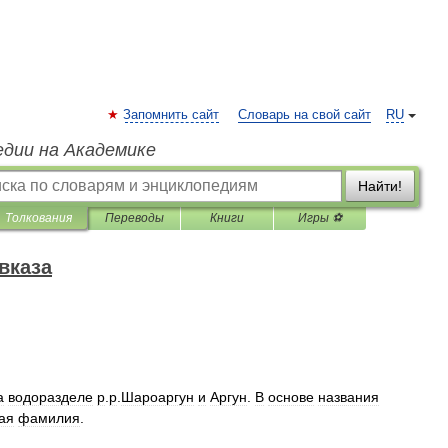
Запомнить сайт
Словарь на свой сайт
RU
едии на Академике
Найти!
Толкования
Переводы
Книги
Игры ⚽
вказа
а
водоразделе
р
.
р
.
Шароаргун
и
Аргун
.
В
основе
названия
ая
фамилия
.