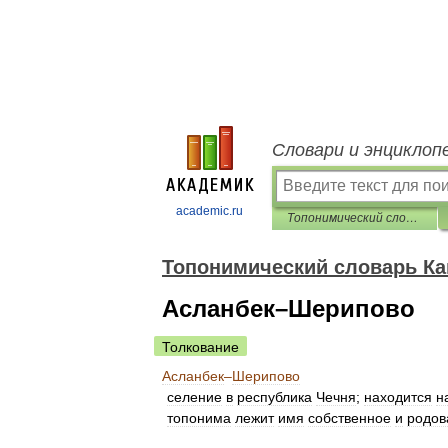
Словари и энциклоп
academic.ru
Топонимический словарь Кавказа
Топонимический словарь Ка
Асланбек–Шерипово
Толкование
Асланбек
–
Шерипово
селение
в
республика
Чечня
;
находится
н
топонима
лежит
имя
собственное
и
родов